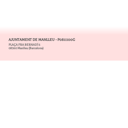
AJUNTAMENT DE MANLLEU - P0811100G
PLAÇA FRA BERNADÍ 6
08560 Manlleu (Barcelona)